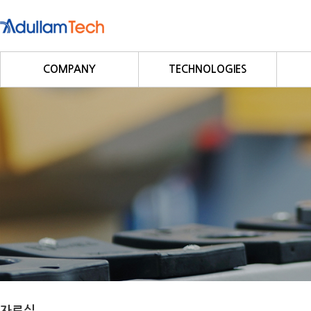
COMPANY
TECHNOLOGIES
회사소개
Fieldbus
회사연혁
Profibus
사업영역
DeviceNet
CC-Link
CANopen
Modbus/Modbus TCP