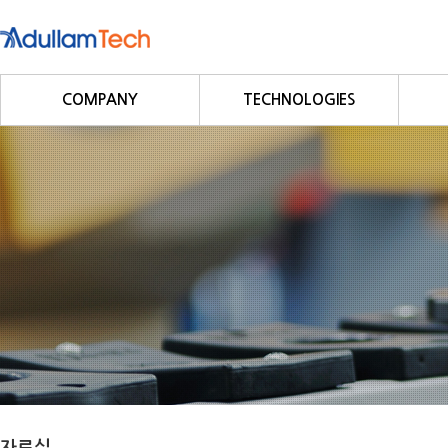
COMPANY
TECHNOLOGIES
회사소개
Fieldbus
회사연혁
Profibus
사업영역
DeviceNet
CC-Link
CANopen
Modbus/Modbus TCP