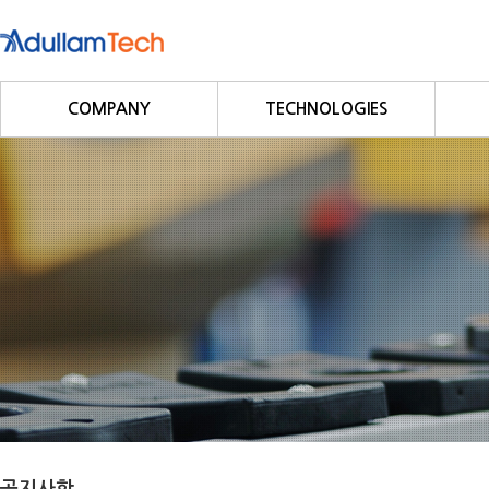
COMPANY
TECHNOLOGIES
회사소개
Fieldbus
회사연혁
Profibus
사업영역
DeviceNet
CC-Link
CANopen
Modbus/Modbus TCP